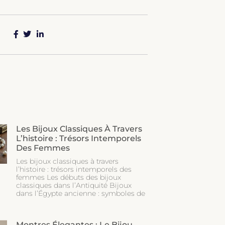
Les Bijoux Classiques À Travers
L’histoire : Trésors Intemporels
Des Femmes
Les bijoux classiques à travers
l’histoire : trésors intemporels des
femmes Les débuts des bijoux
classiques dans l’Antiquité Bijoux
dans l’Égypte ancienne : symboles de
Montres Élegantes : Le Bijou