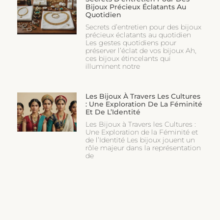
Bijoux Précieux Éclatants Au
Quotidien
Secrets d’entretien pour des bijoux
précieux éclatants au quotidien
Les gestes quotidiens pour
préserver l’éclat de vos bijoux Ah,
ces bijoux étincelants qui
illuminent notre
Les Bijoux À Travers Les Cultures
: Une Exploration De La Féminité
Et De L’Identité
Les Bijoux à Travers les Cultures :
Une Exploration de la Féminité et
de l’Identité Les bijoux jouent un
rôle majeur dans la représentation
de