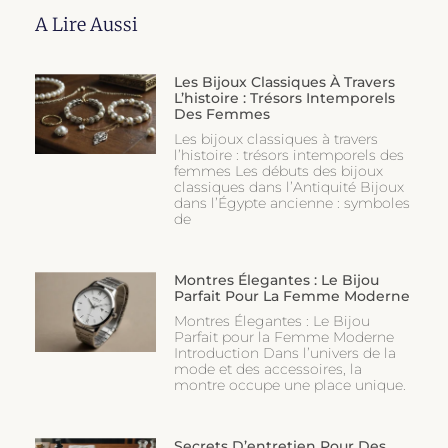
A Lire Aussi
Les Bijoux Classiques À Travers
L’histoire : Trésors Intemporels
Des Femmes
Les bijoux classiques à travers
l’histoire : trésors intemporels des
femmes Les débuts des bijoux
classiques dans l’Antiquité Bijoux
dans l’Égypte ancienne : symboles
de
Montres Élegantes : Le Bijou
Parfait Pour La Femme Moderne
Montres Élegantes : Le Bijou
Parfait pour la Femme Moderne
Introduction Dans l’univers de la
mode et des accessoires, la
montre occupe une place unique.
Secrets D’entretien Pour Des