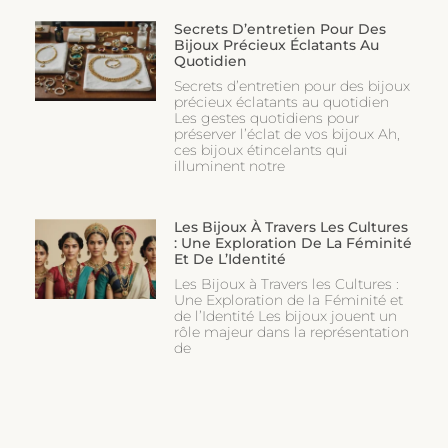
Secrets D’entretien Pour Des
Bijoux Précieux Éclatants Au
Quotidien
Secrets d’entretien pour des bijoux
précieux éclatants au quotidien
Les gestes quotidiens pour
préserver l’éclat de vos bijoux Ah,
ces bijoux étincelants qui
illuminent notre
Les Bijoux À Travers Les Cultures
: Une Exploration De La Féminité
Et De L’Identité
Les Bijoux à Travers les Cultures :
Une Exploration de la Féminité et
de l’Identité Les bijoux jouent un
rôle majeur dans la représentation
de