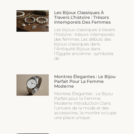
Les Bijoux Classiques À
Travers L’histoire : Trésors
Intemporels Des Femmes
Les bijoux classiques à travers
l’histoire : trésors intemporels
des femmes Les débuts des
bijoux classiques dans
l’Antiquité Bijoux dans
l’Égypte ancienne : symboles
de
Montres Élegantes : Le Bijou
Parfait Pour La Femme
Moderne
Montres Élegantes : Le Bijou
Parfait pour la Femme
Moderne Introduction Dans
l’univers de la mode et des
accessoires, la montre occupe
une place unique.