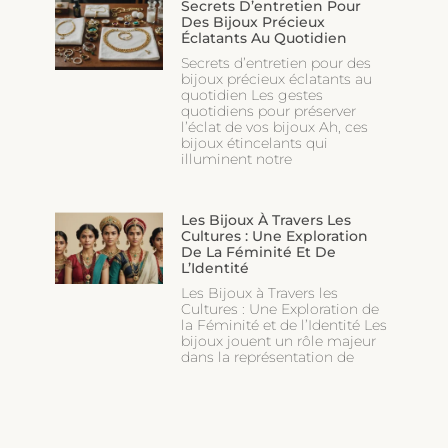
Secrets D’entretien Pour
Des Bijoux Précieux
Éclatants Au Quotidien
Secrets d’entretien pour des
bijoux précieux éclatants au
quotidien Les gestes
quotidiens pour préserver
l’éclat de vos bijoux Ah, ces
bijoux étincelants qui
illuminent notre
Les Bijoux À Travers Les
Cultures : Une Exploration
De La Féminité Et De
L’Identité
Les Bijoux à Travers les
Cultures : Une Exploration de
la Féminité et de l’Identité Les
bijoux jouent un rôle majeur
dans la représentation de